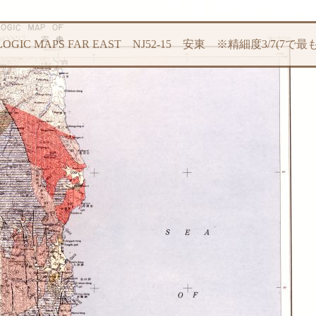
LOGIC MAPS FAR EAST NJ52-15 安東 ※精細度3/7(7で最