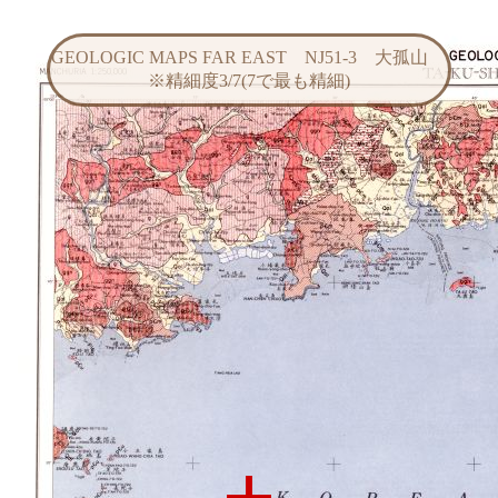
GEOLOGIC MAPS FAR EAST NJ51-3 大孤山
※精細度3/7(7で最も精細)