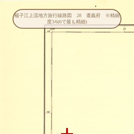
楊子江上流地方旅行線路図 28 遵義府 ※精細
度3/6(6で最も精細)