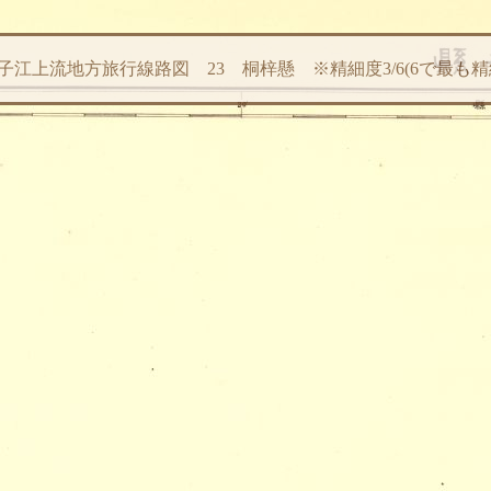
子江上流地方旅行線路図 23 桐梓懸 ※精細度3/6(6で最も精