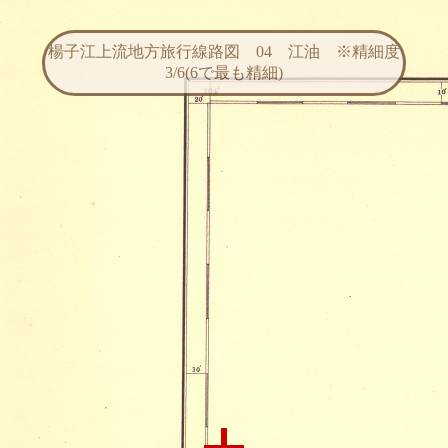
楊子江上流地方旅行線路図 04 江油 ※精細度
3/6(6で最も精細)