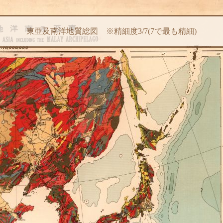
東亜及南洋地質総図 ※精細度3/7(7で最も精細)