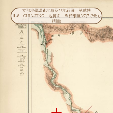
支那地學調査地形及び地質圖 第貳帙
Ⅱ-8 CHIA-TING 地質図 ※精細度3/7(7で最も
精細)