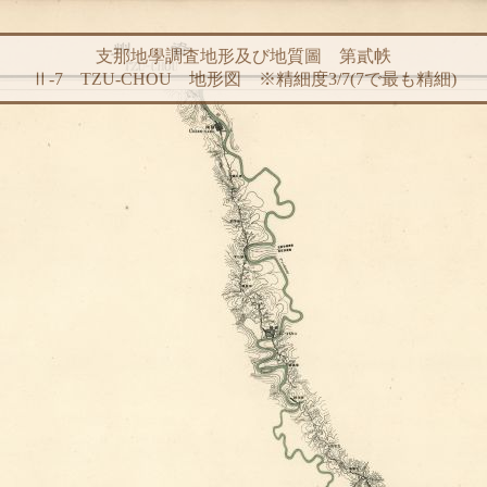
支那地學調査地形及び地質圖 第貳帙
Ⅱ-7 TZU-CHOU 地形図 ※精細度3/7(7で最も精細)