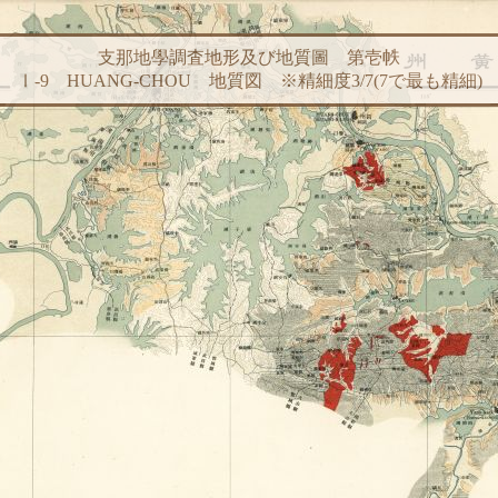
支那地學調査地形及び地質圖 第壱帙
Ⅰ-9 HUANG-CHOU 地質図 ※精細度3/7(7で最も精細)