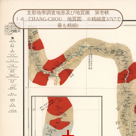
支那地學調査地形及び地質圖 第壱帙
Ⅰ-8 CHANG-CHOU 地質図 ※精細度3/7(7で
最も精細)