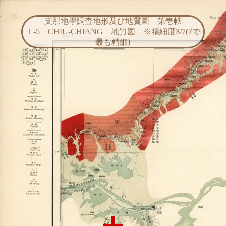
支那地學調査地形及び地質圖 第壱帙
Ⅰ-5 CHIU-CHIANG 地質図 ※精細度3/7(7で
最も精細)