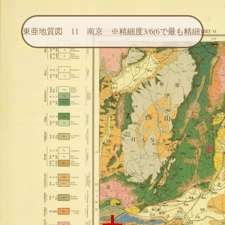
東亜地質図 11 南京 ※精細度3/6(6で最も精細)